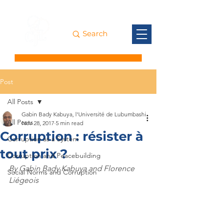
Post
All Posts
Gabin Bady Kabuya, l’Université de Lubumbashi
All Posts
Nov 28, 2017
5 min read
Corruption : résister à
Corruption as a System
tout prix ?
Corruption and Peacebuilding
By Gabin Bady Kabuya and Florence 
Social Norms and Corruption
Liégeois